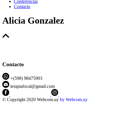
Conferencias
Contacto
Alicia Gonzalez
Contacto
+(598) 98475903
terapiafocal@gmail.com
CEIPFOTerapiaFocal
@ceipfo
© Copyright 2020 Webcom.uy
by
Webcom.uy