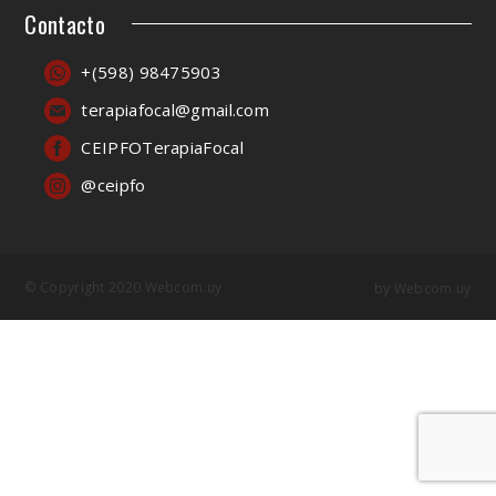
Contacto
+(598) 98475903
terapiafocal@gmail.com
CEIPFOTerapiaFocal
@ceipfo
© Copyright 2020 Webcom.uy
by
Webcom.uy