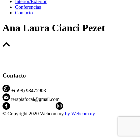
Interior/Exterior
Conferencias
Contacto
Ana Laura Cianci Pezet
Contacto
+(598) 98475903
terapiafocal@gmail.com
CEIPFOTerapiaFocal
@ceipfo
© Copyright 2020 Webcom.uy
by
Webcom.uy