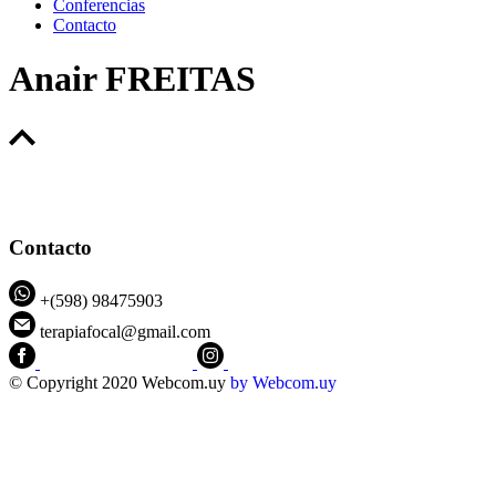
Conferencias
Contacto
Anair FREITAS
Contacto
+(598) 98475903
terapiafocal@gmail.com
CEIPFOTerapiaFocal
@ceipfo
© Copyright 2020 Webcom.uy
by
Webcom.uy