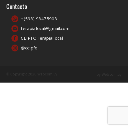
Contacto
+(598) 98475903
terapiafocal@gmail.com
CEIPFOTerapiaFocal
@ceipfo
© Copyright 2020 Webcom.uy
by
Webcom.uy