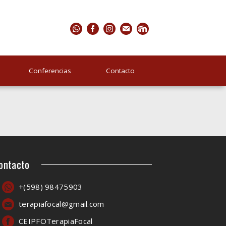
Conferencias
Contacto
ontacto
+(598) 98475903
terapiafocal@gmail.com
CEIPFOTerapiaFocal