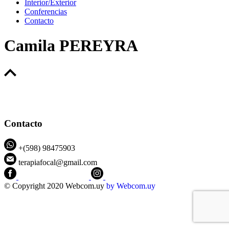
Interior/Exterior
Conferencias
Contacto
Camila PEREYRA
Contacto
+(598) 98475903
terapiafocal@gmail.com
CEIPFOTerapiaFocal
@ceipfo
© Copyright 2020 Webcom.uy
by
Webcom.uy