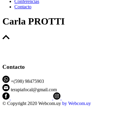
Conferencias
Contacto
Carla PROTTI
Contacto
+(598) 98475903
terapiafocal@gmail.com
CEIPFOTerapiaFocal
@ceipfo
© Copyright 2020 Webcom.uy
by
Webcom.uy