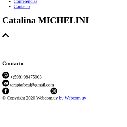
Conferencias
Contacto
Catalina MICHELINI
Contacto
+(598) 98475903
terapiafocal@gmail.com
CEIPFOTerapiaFocal
@ceipfo
© Copyright 2020 Webcom.uy
by
Webcom.uy