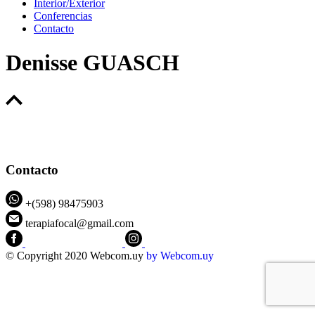
Interior/Exterior
Conferencias
Contacto
Denisse GUASCH
Contacto
+(598) 98475903
terapiafocal@gmail.com
CEIPFOTerapiaFocal
@ceipfo
© Copyright 2020 Webcom.uy
by
Webcom.uy