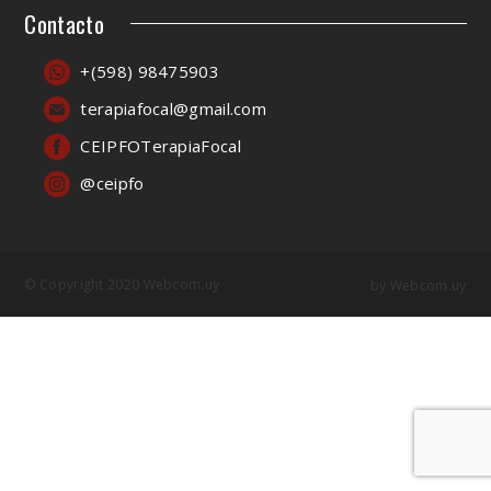
Contacto
+(598) 98475903
terapiafocal@gmail.com
CEIPFOTerapiaFocal
@ceipfo
© Copyright 2020 Webcom.uy
by
Webcom.uy