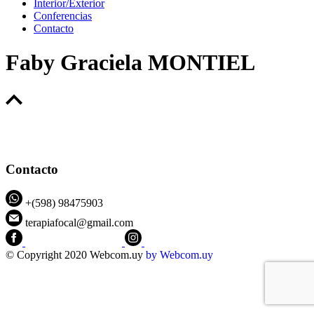
Interior/Exterior
Conferencias
Contacto
Faby Graciela MONTIEL
Contacto
+(598) 98475903
terapiafocal@gmail.com
CEIPFOTerapiaFocal
@ceipfo
© Copyright 2020 Webcom.uy
by
Webcom.uy