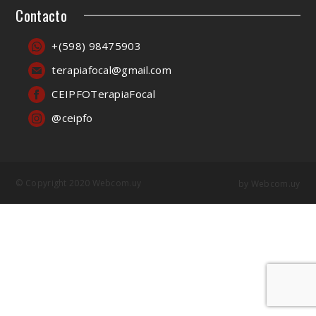
Contacto
+(598) 98475903
terapiafocal@gmail.com
CEIPFOTerapiaFocal
@ceipfo
© Copyright 2020 Webcom.uy
by
Webcom.uy