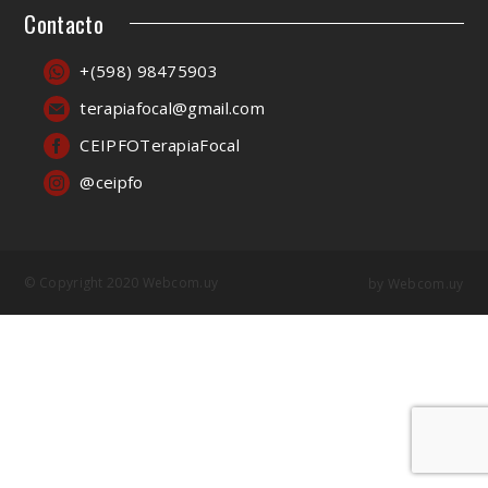
Contacto
+(598) 98475903
terapiafocal@gmail.com
CEIPFOTerapiaFocal
@ceipfo
© Copyright 2020 Webcom.uy
by
Webcom.uy