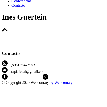
Conferencias
Contacto
Ines Guertein
Contacto
+(598) 98475903
terapiafocal@gmail.com
CEIPFOTerapiaFocal
@ceipfo
© Copyright 2020 Webcom.uy
by
Webcom.uy