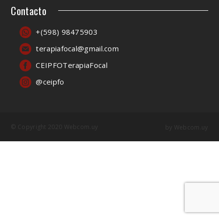
Contacto
+(598) 98475903
terapiafocal@gmail.com
CEIPFOTerapiaFocal
@ceipfo
© Copyright 2020 Webcom.uy
by
Webcom.uy