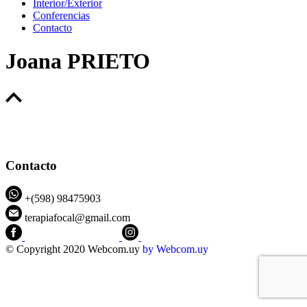
Interior/Exterior
Conferencias
Contacto
Joana PRIETO
Contacto
+(598) 98475903
terapiafocal@gmail.com
CEIPFOTerapiaFocal
@ceipfo
© Copyright 2020 Webcom.uy
by
Webcom.uy