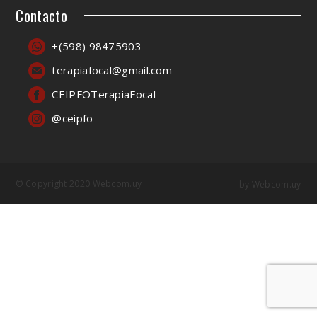
Contacto
+(598) 98475903
terapiafocal@gmail.com
CEIPFOTerapiaFocal
@ceipfo
© Copyright 2020 Webcom.uy
by
Webcom.uy