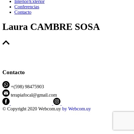
Interior/Exterior
Conferencias
Contacto
Laura CAMBRE SOSA
Contacto
+(598) 98475903
terapiafocal@gmail.com
CEIPFOTerapiaFocal
@ceipfo
© Copyright 2020 Webcom.uy
by
Webcom.uy