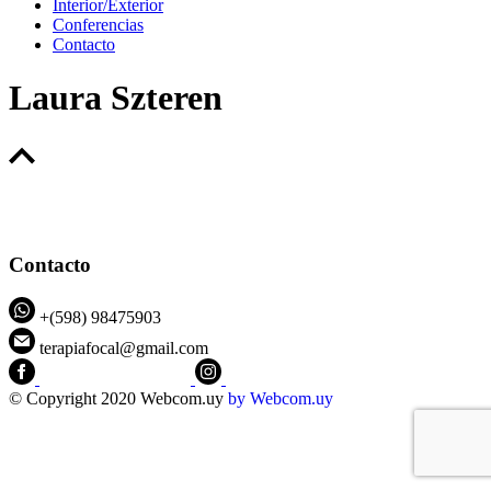
Interior/Exterior
Conferencias
Contacto
Laura Szteren
Contacto
+(598) 98475903
terapiafocal@gmail.com
CEIPFOTerapiaFocal
@ceipfo
© Copyright 2020 Webcom.uy
by
Webcom.uy