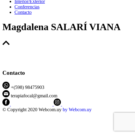
Interior/Exterior
Conferencias
Contacto
Magdalena SALARÍ VIANA
Contacto
+(598) 98475903
terapiafocal@gmail.com
CEIPFOTerapiaFocal
@ceipfo
© Copyright 2020 Webcom.uy
by
Webcom.uy