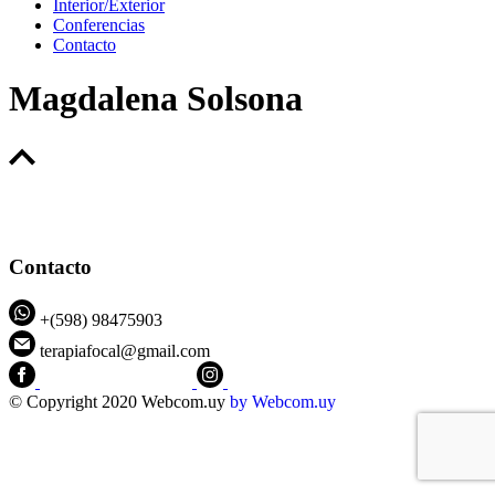
Interior/Exterior
Conferencias
Contacto
Magdalena Solsona
Contacto
+(598) 98475903
terapiafocal@gmail.com
CEIPFOTerapiaFocal
@ceipfo
© Copyright 2020 Webcom.uy
by
Webcom.uy