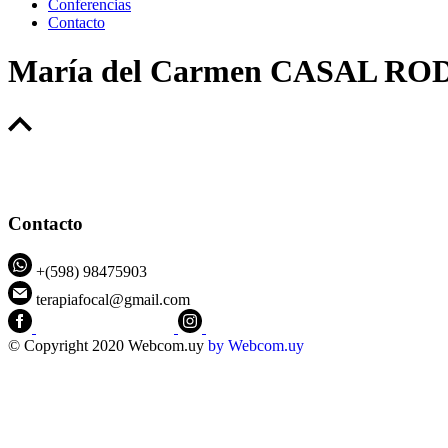
Conferencias
Contacto
María del Carmen CASAL R
Contacto
+(598) 98475903
terapiafocal@gmail.com
CEIPFOTerapiaFocal
@ceipfo
© Copyright 2020 Webcom.uy
by
Webcom.uy