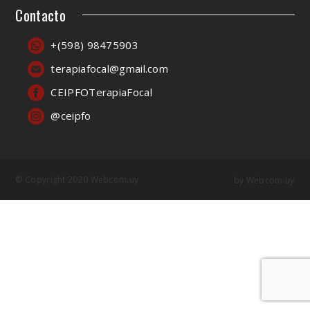
Contacto
+(598) 98475903
terapiafocal@gmail.com
CEIPFOTerapiaFocal
@ceipfo
© Copyright 2020 Webcom.uy
by
Webcom.uy