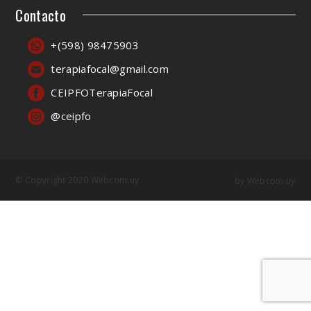
Contacto
+(598) 98475903
terapiafocal@gmail.com
CEIPFOTerapiaFocal
@ceipfo
© Copyright 2020 Webcom.uy
by
Webcom.uy