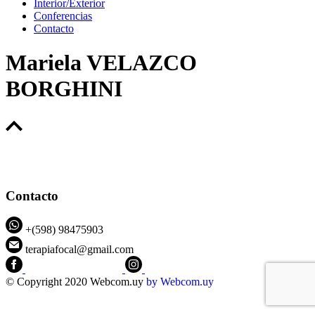
Interior/Exterior
Conferencias
Contacto
Mariela VELAZCO
BORGHINI
Contacto
+(598) 98475903
terapiafocal@gmail.com
CEIPFOTerapiaFocal
@ceipfo
© Copyright 2020 Webcom.uy
by
Webcom.uy