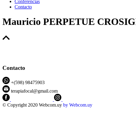
Conferencias
Contacto
Mauricio PERPETUE CROSIG
Contacto
+(598) 98475903
terapiafocal@gmail.com
CEIPFOTerapiaFocal
@ceipfo
© Copyright 2020 Webcom.uy
by
Webcom.uy