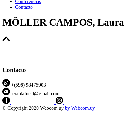
Conferencias
Contacto
MÖLLER CAMPOS, Laura
Contacto
+(598) 98475903
terapiafocal@gmail.com
CEIPFOTerapiaFocal
@ceipfo
© Copyright 2020 Webcom.uy
by
Webcom.uy