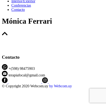
Interior/Exterior
Conferencias
Contacto
Mónica Ferrari
Contacto
+(598) 98475903
terapiafocal@gmail.com
CEIPFOTerapiaFocal
@ceipfo
© Copyright 2020 Webcom.uy
by
Webcom.uy