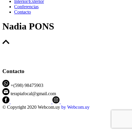
Interior/Exterior
Conferencias
Contacto
Nadia PONS
Contacto
+(598) 98475903
terapiafocal@gmail.com
CEIPFOTerapiaFocal
@ceipfo
© Copyright 2020 Webcom.uy
by
Webcom.uy