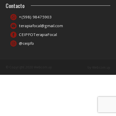
Contacto
+(598) 98475903
terapiafocal@gmail.com
CEIPFOTerapiaFocal
@ceipfo
© Copyright 2020 Webcom.uy
by
Webcom.uy