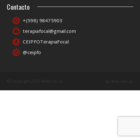
Contacto
+(598) 98475903
terapiafocal@gmail.com
CEIPFOTerapiaFocal
@ceipfo
© Copyright 2020 Webcom.uy
by
Webcom.uy