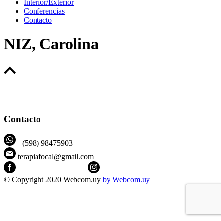
Interior/Exterior
Conferencias
Contacto
NIZ, Carolina
Contacto
+(598) 98475903
terapiafocal@gmail.com
CEIPFOTerapiaFocal
@ceipfo
© Copyright 2020 Webcom.uy
by
Webcom.uy