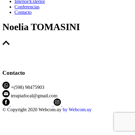
Interior/Exterior
Conferencias
Contacto
Noelia TOMASINI
Contacto
+(598) 98475903
terapiafocal@gmail.com
CEIPFOTerapiaFocal
@ceipfo
© Copyright 2020 Webcom.uy
by
Webcom.uy