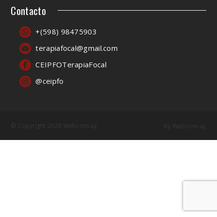
Contacto
+(598) 98475903
terapiafocal@gmail.com
CEIPFOTerapiaFocal
@ceipfo
© Copyright 2020 Webcom.uy
by
Webcom.uy