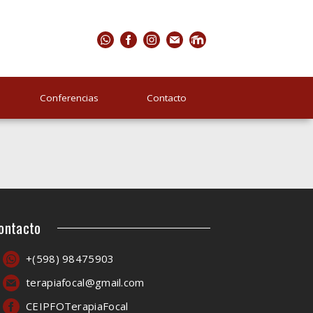
Conferencias
Contacto
ontacto
+(598) 98475903
terapiafocal@gmail.com
CEIPFOTerapiaFocal