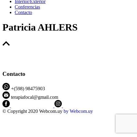
Interior/Exterior
Conferencias
Contacto
Patricia AHLERS
Contacto
+(598) 98475903
terapiafocal@gmail.com
CEIPFOTerapiaFocal
@ceipfo
© Copyright 2020 Webcom.uy
by
Webcom.uy