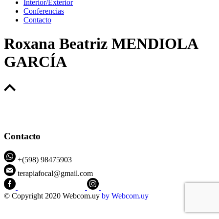
Interior/Exterior
Conferencias
Contacto
Roxana Beatriz MENDIOLA
GARCÍA
Contacto
+(598) 98475903
terapiafocal@gmail.com
CEIPFOTerapiaFocal
@ceipfo
© Copyright 2020 Webcom.uy
by
Webcom.uy