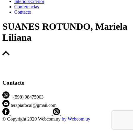
Interior/Exterior
Conferencias
Contacto
SUANES ROTUNDO, Mariela
Liliana
Contacto
+(598) 98475903
terapiafocal@gmail.com
CEIPFOTerapiaFocal
@ceipfo
© Copyright 2020 Webcom.uy
by
Webcom.uy