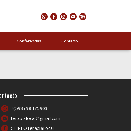
Conferencias
Contacto
ontacto
+(598) 98475903
terapiafocal@gmail.com
CEIPFOTerapiaFocal