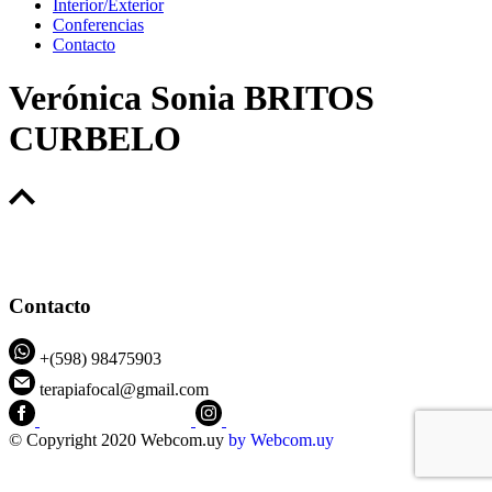
Interior/Exterior
Conferencias
Contacto
Verónica Sonia BRITOS
CURBELO
Contacto
+(598) 98475903
terapiafocal@gmail.com
CEIPFOTerapiaFocal
@ceipfo
© Copyright 2020 Webcom.uy
by
Webcom.uy