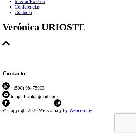
Interior/Exterior
Conferencias
Contacto
Verónica URIOSTE
Contacto
+(598) 98475903
terapiafocal@gmail.com
CEIPFOTerapiaFocal
@ceipfo
© Copyright 2020 Webcom.uy
by
Webcom.uy