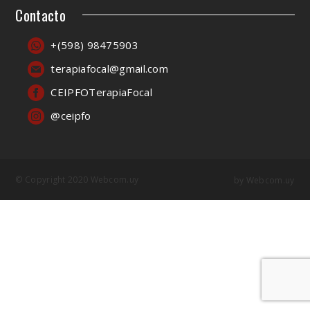
Contacto
+(598) 98475903
terapiafocal@gmail.com
CEIPFOTerapiaFocal
@ceipfo
© Copyright 2020 Webcom.uy
by
Webcom.uy