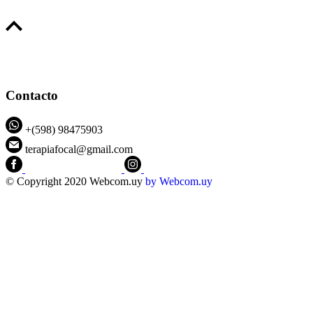
Contacto
+(598) 98475903
terapiafocal@gmail.com
CEIPFOTerapiaFocal
@ceipfo
© Copyright 2020 Webcom.uy
by
Webcom.uy