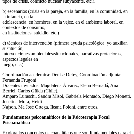
tipos de crisis, conflicto nuclear subyacente, etc.),
b) escenarios (crisis en la pareja, en la familia, en la comunidad, en
la infancia, en la
adolescencia, en hombres, en la vejez, en el ambiente laboral, en
contextos de consumo,
en instituciones, suicidio, etc.)
c) técnicas de intervención (primera ayuda psicológica, yo auxiliar,
sustitución,
intervenciones ambientales/situacionales, narrativas protectoras,
aspectos legales en
juego, etc.)
Coordinación académica: Denise Defey, Coordinación adjunta:
Fernanda Frugoni
Docentes invitados: Magdalena Álvarez, Elena Bernadá, Ana
Berriel, Carlos Güida (Chile),
Amparo Luraschi, Sandra Misol, Gabriela Montado, Diego Monetti,
Josefina Mora, Heidi
Najson, Ma José Ortega, Ileana Poloni, entre otros.
Fundamentos psicoanalíticos de la Psicoterapia Focal
Psicoanalítica
Explora los conceptos psicoanalíticos que son fundamentales para el