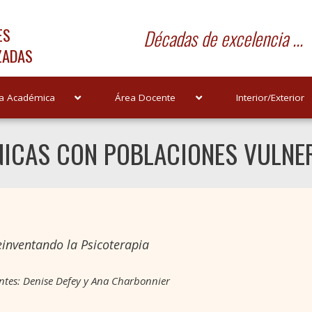
ES
Décadas de excelencia ...
ZADAS
a Académica
Área Docente
Interior/Exterior
NICAS CON POBLACIONES VULNE
einventando la Psicoterapia
ntes: Denise Defey y Ana Charbonnier