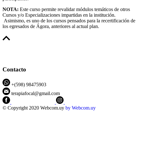
NOTA:
Este curso permite revalidar módulos temáticos de otros
Cursos y/o Especializaciones impartidas en la institución.
Asimismo, es uno de los cursos pensados para la recertificación de
los egresados de Ágora, anteriores al actual plan.
Contacto
+(598) 98475903
terapiafocal@gmail.com
CEIPFOTerapiaFocal
@ceipfo
© Copyright 2020 Webcom.uy
by
Webcom.uy